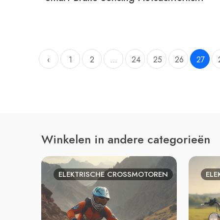
‹
1
2
...
24
25
26
27
Winkelen in andere categorieën
ELEKTRISCHE CROSSMOTOREN
ELE