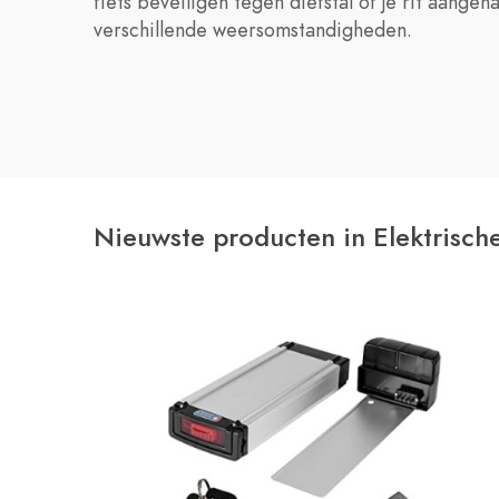
fiets beveiligen tegen diefstal of je rit aang
verschillende weersomstandigheden.
Nieuwste producten in Elektrische