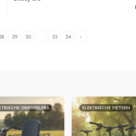
28
29
30
...
33
34
›
KTRISCHE DRIEWIELERS
ELEKTRISCHE FIETSEN