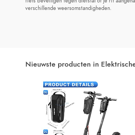
fiets beveiligen tegen diefstal of je rit aang
verschillende weersomstandigheden.
Nieuwste producten in Elektrische