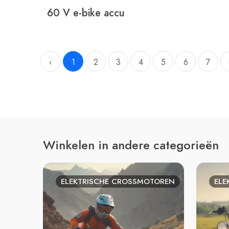
60 V e-bike accu
‹
1
2
3
4
5
6
7
Winkelen in andere categorieën
ELEKTRISCHE CROSSMOTOREN
ELE