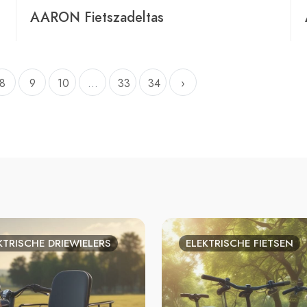
AARON Fietszadeltas
8
9
10
...
33
34
›
KTRISCHE DRIEWIELERS
ELEKTRISCHE FIETSEN