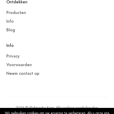
Ontdekken
Producten
Info
Blog
Info
Privacy
Voorwaarden
Neem contact op
2026 © Elektrische Fiets. Alle rechten voorbehouden.
Wij gebruiken cookies om uw ervaring te verbeteren. Als u onze site